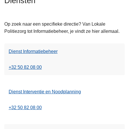
Diensten
n
h
o
Op zoek naar een specifieke directie? Van Lokale
u
Politiezorg tot Informatiebeheer, je vindt ze hier allemaal.
d
g
a
Dienst Informatiebeheer
a
n
+32 50 82 08 00
Dienst Interventie en Noodplanning
+32 50 82 08 00