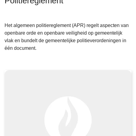
Politiereglement
n
h
L
o
Het algemeen politiereglement (APR) regelt aspecten van
e
u
openbare orde en openbare veiligheid op gemeentelijk
e
d
vlak en bundelt de gemeentelijke politieverordeningen in
s
g
één document.
m
a
e
a
e
n
r
o
v
e
r
P
o
l
i