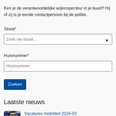
e
Ken je de verantwoordelijke wijkinspecteur in je buurt? Hij
z
of zij is je eerste contactpersoon bij de politie.
o
n
Straat
e
H
▼
e
t
H
Huisnummer
o
u
t
s
c
h
e
Laatste nieuws
Vacatures mobiliteit 2026-03