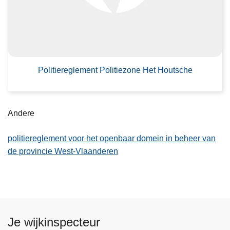
t
i
e
r
e
g
Politiereglement Politiezone Het Houtsche
l
e
m
Andere
e
n
politiereglement voor het openbaar domein in beheer van
t
de provincie West-Vlaanderen
P
o
l
i
t
Je wijkinspecteur
i