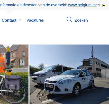
informatie en diensten van de overheid:
www.belgium.be
bmenu
Contact
Submenu
Vacatures
Zoeken
van
r
Contact