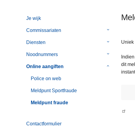
n
h
Mel
Je wijk
o
u
Commissariaten
Submenu
d
van
g
Uniek 
Diensten
Submenu
Commissaria
a
van
Noodnummers
Submenu
Indien
a
Diensten
van
dit me
n
Online aangiften
Submenu
Noodnummer
instant
van
Police on web
Online
aangiften
Meldpunt Sportfraude
Meldpunt fraude
Contactformulier