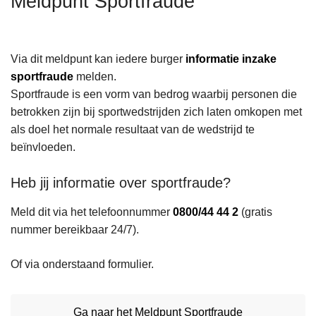
Meldpunt Sportfraude
n
h
o
Via dit meldpunt kan iedere burger
informatie inzake
u
sportfraude
melden.
d
Sportfraude is een vorm van bedrog waarbij personen die
g
betrokken zijn bij sportwedstrijden zich laten omkopen met
a
als doel het normale resultaat van de wedstrijd te
a
beïnvloeden.
n
Heb jij informatie over sportfraude?
Meld dit via het telefoonnummer
0800/44 44 2
(gratis
nummer bereikbaar 24/7).
Of via onderstaand formulier.
Ga naar het Meldpunt Sportfraude