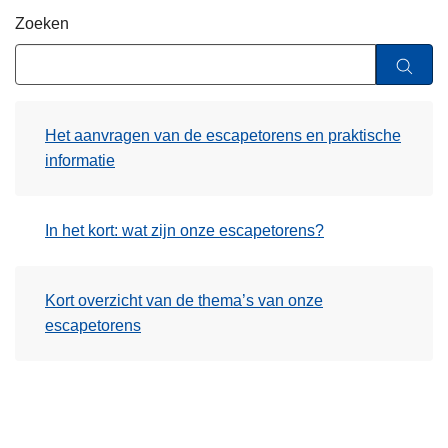
n
Zoeken
h
o
u
d
Het aanvragen van de escapetorens en praktische
g
informatie
a
a
n
In het kort: wat zijn onze escapetorens?
Kort overzicht van de thema’s van onze
escapetorens