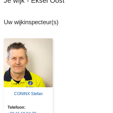
Je wijk - Eksel Oost
n
h
o
Uw wijkinspecteur(s)
u
d
g
a
a
n
CONINX Stefan
Telefoon