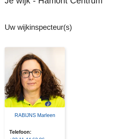
Je wijk - Hamont Centrum
n
h
o
Uw wijkinspecteur(s)
u
d
g
a
a
n
RABIJNS Marleen
Telefoon