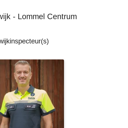
wijk - Lommel Centrum
ijkinspecteur(s)
ten
s