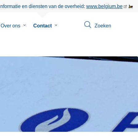
informatie en diensten van de overheid:
www.belgium.be
menu
Over ons
Submenu
Contact
Submenu
Zoeken
van
van
eer
Over
Contact
ons