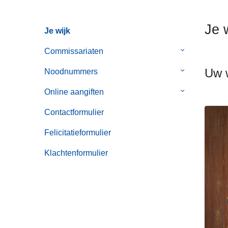
n
h
Je 
Je wijk
o
u
Commissariaten
Submenu
d
van
Uw w
g
Noodnummers
Submenu
Commissaria
a
van
Online aangiften
Submenu
a
Noodnummer
van
n
Contactformulier
Online
aangiften
Felicitatieformulier
Klachtenformulier