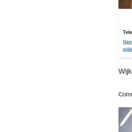
Tel
Nee
wijk
Wij
Comm