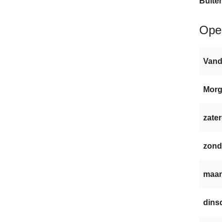
Buite
Ope
Van
Mor
zater
zond
maan
dinsd