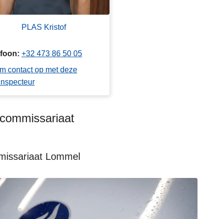
PLAS Kristof
efoon
+32 473 86 50 05
m contact op met deze
inspecteur
kcommissariaat
issariaat Lommel