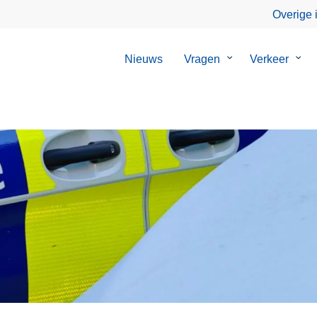
Overige 
Nieuws
Vragen
Submenu
Verkeer
Sub
van
van
Vragen
Verk