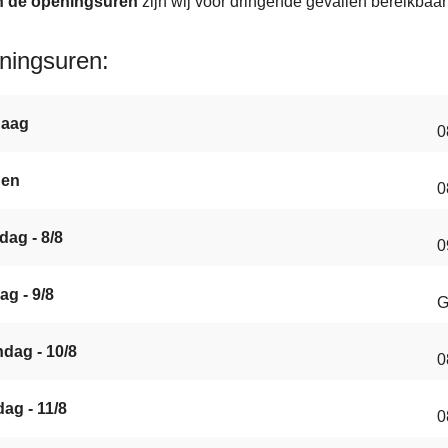
n de openingsuren
zijn wij voor dringende gevallen bereikb
ningsuren
daag
0
gen
0
dag - 8/8
0
ag - 9/8
G
dag - 10/8
0
ag - 11/8
0