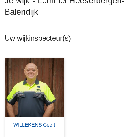
Je wijk - Lommel Heeserbergen-
n
Balendijk
h
o
u
d
Uw wijkinspecteur(s)
g
a
a
n
WILLEKENS Geert