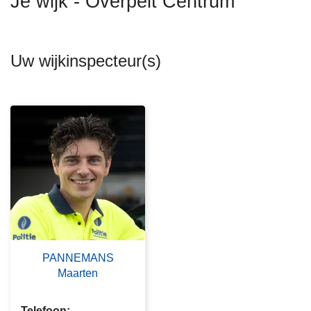
Je wijk - Overpelt Centrum
n
h
o
Uw wijkinspecteur(s)
u
d
g
a
a
n
PANNEMANS
Maarten
Telefoon