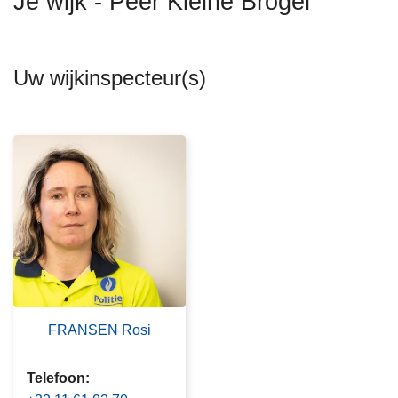
Je wijk - Peer Kleine Brogel
n
h
o
Uw wijkinspecteur(s)
u
d
g
a
a
n
FRANSEN Rosi
Telefoon