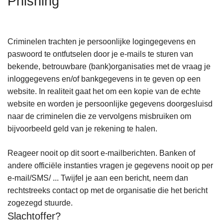
Phishing
n
h
o
Criminelen trachten je persoonlijke logingegevens en
u
paswoord te ontfutselen door je e-mails te sturen van
d
bekende, betrouwbare (bank)organisaties met de vraag je
g
inloggegevens en/of bankgegevens in te geven op een
a
website. In realiteit gaat het om een kopie van de echte
a
website en worden je persoonlijke gegevens doorgesluisd
n
naar de criminelen die ze vervolgens misbruiken om
bijvoorbeeld geld van je rekening te halen.
Reageer nooit op dit soort e-mailberichten. Banken of
andere officiële instanties vragen je gegevens nooit op per
e-mail/SMS/ ... Twijfel je aan een bericht, neem dan
rechtstreeks contact op met de organisatie die het bericht
zogezegd stuurde.
Slachtoffer?