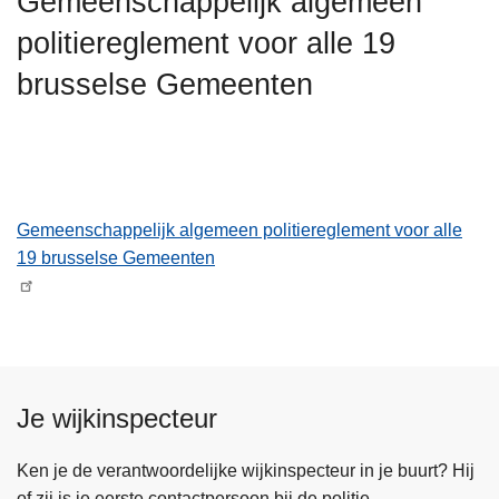
Gemeenschappelijk algemeen
n
politiereglement voor alle 19
h
o
brusselse Gemeenten
u
d
g
a
a
Gemeenschappelijk algemeen politiereglement voor alle
n
19 brusselse Gemeenten
Je wijkinspecteur
Ken je de verantwoordelijke wijkinspecteur in je buurt? Hij
of zij is je eerste contactpersoon bij de politie.