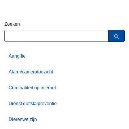
n
h
o
Zoeken
u
d
g
a
a
Aangifte
n
Alarm/cameratoezicht
Criminaliteit op internet
Dienst diefstalpreventie
Dierenwelzijn