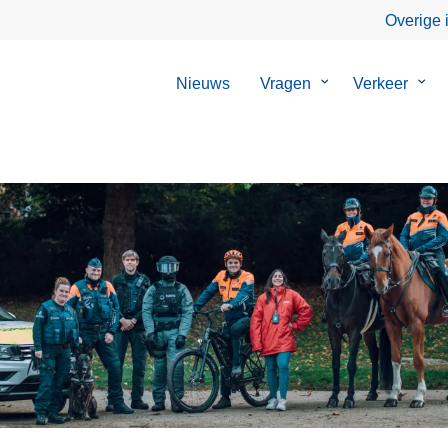
Overige 
Nieuws
Vragen
Submenu
Verkeer
Sub
van
van
Vragen
Verk