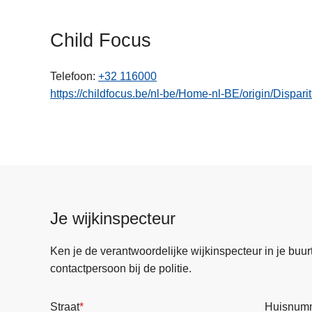
n
h
Child Focus
o
u
Telefoon
+32 116000
d
https://childfocus.be/nl-be/Home-nl-BE/origin/Dispari
g
a
a
n
Je wijkinspecteur
Ken je de verantwoordelijke wijkinspecteur in je buurt? 
contactpersoon bij de politie.
Straat
Huisnum