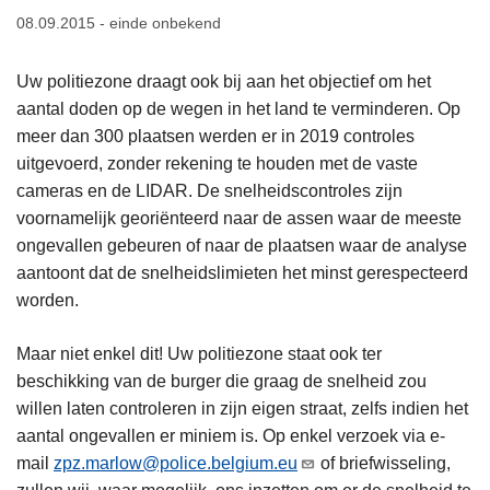
n
08.09.2015 - einde onbekend
h
o
Uw politiezone draagt ook bij aan het objectief om het
u
aantal doden op de wegen in het land te verminderen. Op
d
meer dan 300 plaatsen werden er in 2019 controles
g
uitgevoerd, zonder rekening te houden met de vaste
a
cameras en de LIDAR. De snelheidscontroles zijn
a
voornamelijk georiënteerd naar de assen waar de meeste
n
ongevallen gebeuren of naar de plaatsen waar de analyse
aantoont dat de snelheidslimieten het minst gerespecteerd
worden.
Maar niet enkel dit! Uw politiezone staat ook ter
beschikking van de burger die graag de snelheid zou
willen laten controleren in zijn eigen straat, zelfs indien het
aantal ongevallen er miniem is. Op enkel verzoek via e-
mail
zpz.marlow@police.belgium.eu
of briefwisseling,