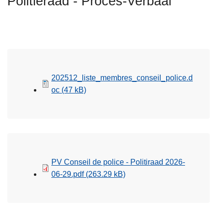
Politieraad - Proces-Verbaal
n
h
o
u
d
g
202512_liste_membres_conseil_police.d
a
oc
(47 kB)
a
n
PV Conseil de police - Politiraad 2026-
06-29.pdf
(263.29 kB)