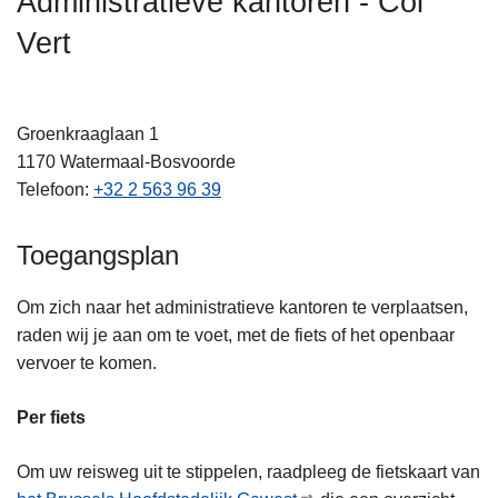
Administratieve kantoren - Col
n
Vert
h
o
u
d
Groenkraaglaan 1
g
1170
Watermaal-Bosvoorde
a
Telefoon
+32 2 563 96 39
a
n
Toegangsplan
Om zich naar het administratieve kantoren te verplaatsen,
raden wij je aan om te voet, met de fiets of het openbaar
vervoer te komen.
Per fiets
Om uw reisweg uit te stippelen, raadpleeg de fietskaart van