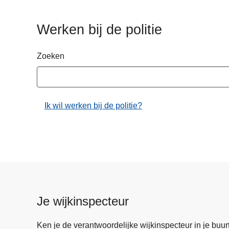
n
h
Werken bij de politie
o
u
Zoeken
d
g
a
a
Ik wil werken bij de politie?
n
Je wijkinspecteur
Ken je de verantwoordelijke wijkinspecteur in je buurt? 