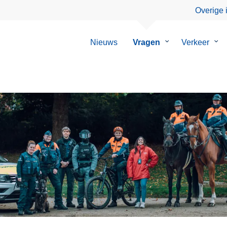
Overige 
Nieuws
Vragen
Submenu
Verkeer
Su
van
van
Vragen
Ver