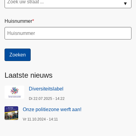
l
▼
i
g
Huisnummer
h
e
i
d
s
p
l
Laatste nieuws
a
n
Diversiteitslabel
2
Di 22.07.2025 - 14:22
0
2
Onze politiezone werft aan!
0
Vr 11.10.2024 - 14:11
-
2