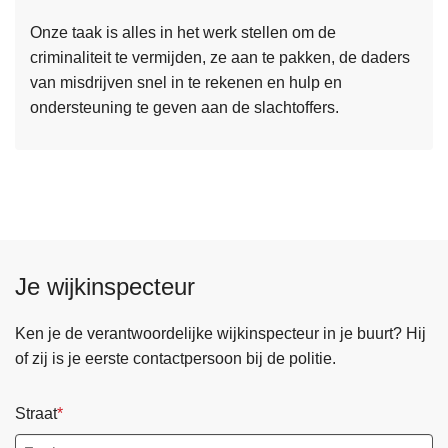
s
Onze taak is alles in het werk stellen om de
m
criminaliteit te vermijden, ze aan te pakken, de daders
e
van misdrijven snel in te rekenen en hulp en
e
ondersteuning te geven aan de slachtoffers.
r
o
v
e
r
Z
o
Je wijkinspecteur
n
a
a
Ken je de verantwoordelijke wijkinspecteur in je buurt? Hij
l
of zij is je eerste contactpersoon bij de politie.
V
e
Straat
i