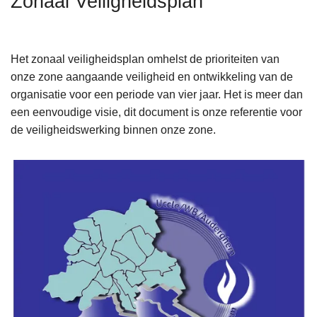
Zonaal Veiligheidsplan
n
h
o
Het zonaal veiligheidsplan omhelst de prioriteiten van
u
onze zone aangaande veiligheid en ontwikkeling van de
d
organisatie voor een periode van vier jaar. Het is meer dan
g
een eenvoudige visie, dit document is onze referentie voor
a
de veiligheidswerking binnen onze zone.
a
n