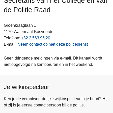
Secretaris van het College en van
n
de Politie Raad
h
o
u
Groenkraaglaan 1
d
1170
Watermaal-Bosvoorde
g
Telefoon
+32 2 563 95 20
a
E-mail
Neem contact op met deze politiedienst
a
n
Geen dringende meldingen via e-mail. Dit kanaal wordt
niet opgevolgd na kantooruren en in het weekend.
Je wijkinspecteur
Ken je de verantwoordelijke wijkinspecteur in je buurt? Hij
of zij is je eerste contactpersoon bij de politie.