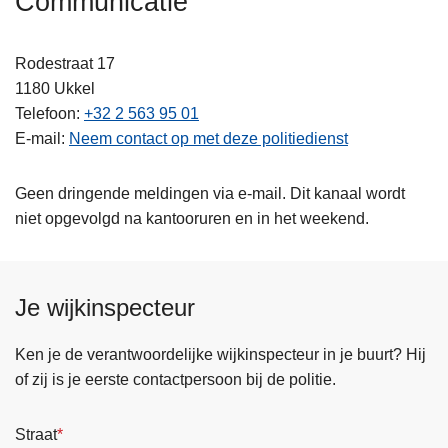
Communicatie
n
h
Rodestraat 17
o
1180
Ukkel
u
Telefoon
+32 2 563 95 01
d
E-mail
Neem contact op met deze politiedienst
g
a
a
Geen dringende meldingen via e-mail. Dit kanaal wordt
n
niet opgevolgd na kantooruren en in het weekend.
Je wijkinspecteur
Ken je de verantwoordelijke wijkinspecteur in je buurt? Hij
of zij is je eerste contactpersoon bij de politie.
Straat