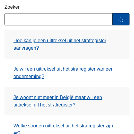
n
Zoeken
h
o
u
d
Hoe kan je een uittreksel uit het strafregister
g
aanvragen?
a
a
n
Je wil een uittreksel uit het strafregister van een
onderneming?
Je woont niet meer in België maar wil een
uittreksel uit het strafregister?
Welke soorten uittreksel uit het strafregister zijn
er?