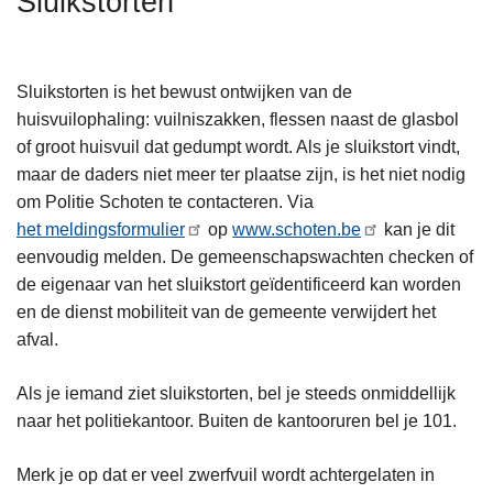
Sluikstorten
n
h
o
Sluikstorten is het bewust ontwijken van de
u
huisvuilophaling: vuilniszakken, flessen naast de glasbol
d
of groot huisvuil dat gedumpt wordt. Als je sluikstort vindt,
g
maar de daders niet meer ter plaatse zijn, is het niet nodig
a
om Politie Schoten te contacteren. Via
a
het meldingsformulier
op
www.schoten.be
kan je dit
n
eenvoudig melden. De gemeenschapswachten checken of
de eigenaar van het sluikstort geïdentificeerd kan worden
en de dienst mobiliteit van de gemeente verwijdert het
afval.
Als je iemand ziet sluikstorten, bel je steeds onmiddellijk
naar het politiekantoor. Buiten de kantooruren bel je 101.
Merk je op dat er veel zwerfvuil wordt achtergelaten in