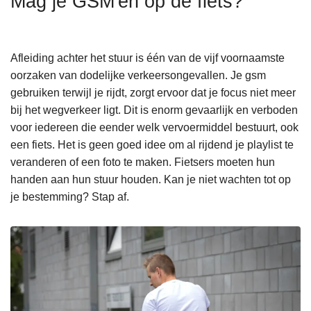
Mag je GSM'en op de fiets?
n
h
o
Afleiding achter het stuur is één van de vijf voornaamste
u
oorzaken van dodelijke verkeersongevallen. Je gsm
d
gebruiken terwijl je rijdt, zorgt ervoor dat je focus niet meer
g
bij het wegverkeer ligt. Dit is enorm gevaarlijk en verboden
a
voor iedereen die eender welk vervoermiddel bestuurt, ook
a
een fiets. Het is geen goed idee om al rijdend je playlist te
n
veranderen of een foto te maken. Fietsers moeten hun
handen aan hun stuur houden. Kan je niet wachten tot op
je bestemming? Stap af.