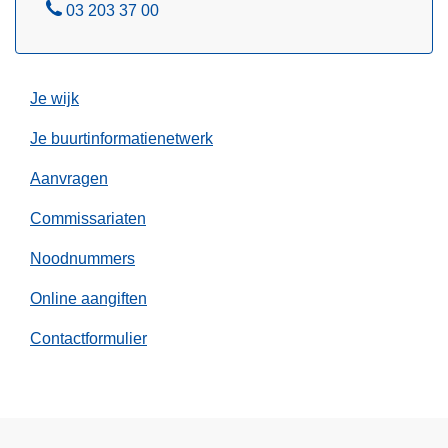
e
n
B
03 203 37 00
w
k
e
e
a
l
g
p
Je wijk
p
t
Je buurtinformatienetwerk
e
Aanvragen
b
l
Commissariaten
o
k
Noodnummers
k
Online aangiften
e
r
Contactformulier
e
n
n
a