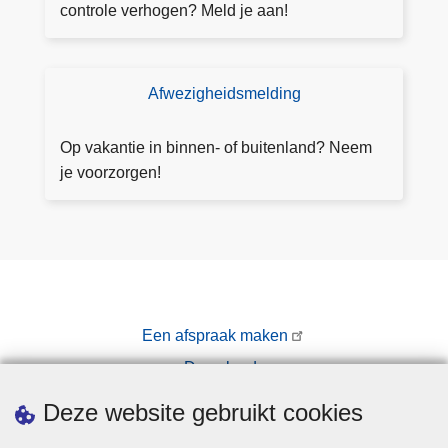
's
controle verhogen? Meld je aan!
z
i
o
n
e
P
Afwezigheidsmelding
M
k
Z
el
e
Z
d
n
Op vakantie in binnen- of buitenland? Neem
A
je
je voorzorgen!
R
af
A
w
e
zi
g
h
Een afspraak maken
ei
Downloads
d
Pers
Deze website gebruikt cookies