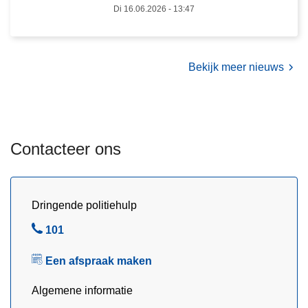
k
u
Di 16.06.2026 - 13:47
e
m
c
m
o
e
Bekijk meer nieuws
n
r
t
o
r
m
o
k
l
a
Contacteer ons
e
a
a
r
c
t
Dringende politiehulp
t
e
i
n
B
101
e
é
e
o
Een afspraak maken
n
l
p
b
Algemene informatie
d
a