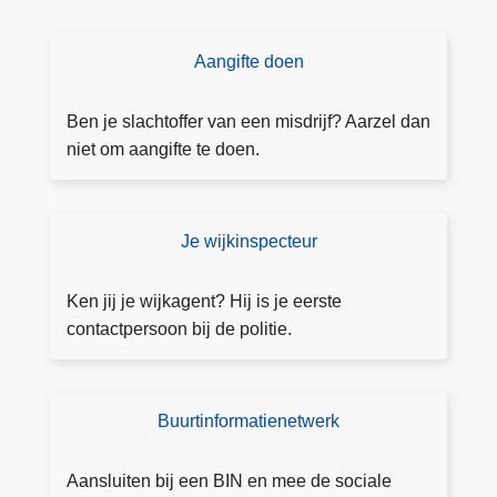
p
h
Aangifte doen
D
i
o
s
e
Ben je slachtoffer van een misdrijf? Aarzel dan
h
a
niet om aangifte te doen.
i
a
n
n
g
g
Je wijkinspecteur
J
ift
e
e
w
Ken jij je wijkagent? Hij is je eerste
ij
contactpersoon bij de politie.
k
a
g
Buurtinformatienetwerk
B
e
I
n
N
Aansluiten bij een BIN en mee de sociale
t