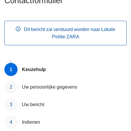
Contactformulier
n
A
h
o
u
Dit bericht zal verstuurd worden naar Lokale
d
Politie ZARA
g
a
a
n
Keuzehulp
Uw persoonlijke gegevens
Uw bericht
Indienen