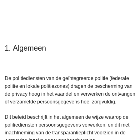
n
A
h
o
u
d
g
1. Algemeen
a
a
n
De politiediensten van de geïntegreerde politie (federale
politie en lokale politiezones) dragen de bescherming van
de privacy hoog in het vaandel en verwerken de ontvangen
of verzamelde persoonsgegevens heel zorgvuldig.
Dit beleid beschrijft in het algemeen de wijze waarop de
politiediensten persoonsgegevens verwerken, en dit met
inachtneming van de transparantieplicht voorzien in de