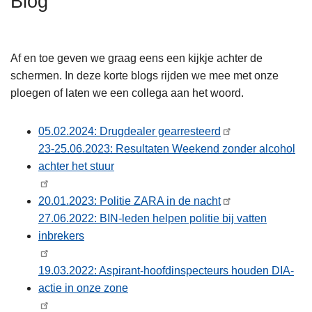
Blog
n
A
h
o
Af en toe geven we graag eens een kijkje achter de
u
schermen. In deze korte blogs rijden we mee met onze
d
ploegen of laten we een collega aan het woord.
g
a
05.02.2024: Drugdealer gearresteerd
a
23-25.06.2023: Resultaten Weekend zonder alcohol
n
achter het stuur
20.01.2023: Politie ZARA in de nacht
27.06.2022: BIN-leden helpen politie bij vatten
inbrekers
19.03.2022: Aspirant-hoofdinspecteurs houden DIA-
actie in onze zone