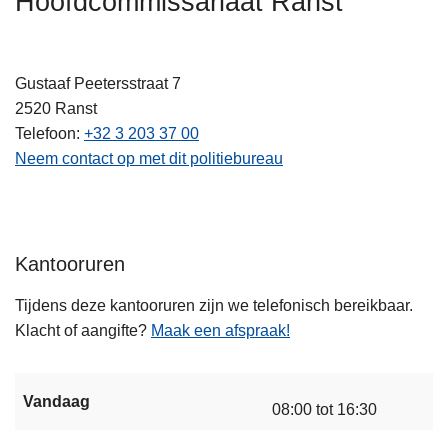
Hoofdcommissariaat Ranst
n
A
h
o
Gustaaf Peetersstraat 7
u
2520
Ranst
d
Telefoon
+32 3 203 37 00
g
Neem contact op met dit politiebureau
a
a
n
Kantooruren
Tijdens deze kantooruren zijn we telefonisch bereikbaar.
Klacht of aangifte?
Maak een afspraak!
Vandaag
08:00 tot 16:30