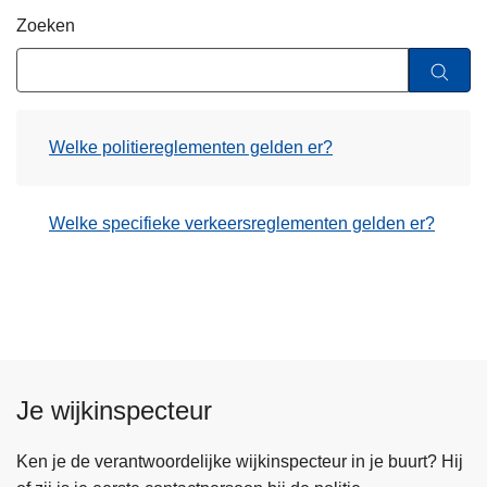
n
A
Zoeken
h
o
u
d
Welke politiereglementen gelden er?
g
a
a
Welke specifieke verkeersreglementen gelden er?
n
Je wijkinspecteur
Ken je de verantwoordelijke wijkinspecteur in je buurt? Hij