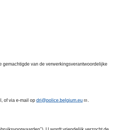
s de gemachtigde van de verwerkingsverantwoordelijke
, of via e-mail op
dri@police.belgium.eu
.
ruiksvoorwaarden"). U wordt vriendelijk verzocht de