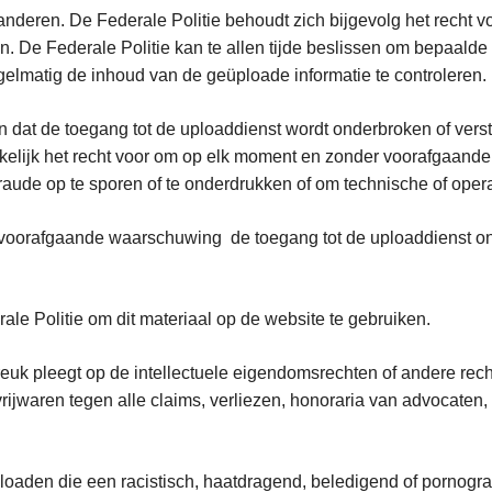
deren. De Federale Politie behoudt zich bijgevolg het recht vo
n. De Federale Politie kan te allen tijde beslissen om bepaalde
gelmatig de inhoud van de geüploade informatie te controleren.
ten dat de toegang tot de uploaddienst wordt onderbroken of ver
ukkelijk het recht voor om op elk moment en zonder voorafgaand
aude op te sporen of te onderdrukken of om technische of opera
voorafgaande waarschuwing de toegang tot de uploaddienst ont
leeft.
ale Politie om dit materiaal op de website te gebruiken.
breuk pleegt op de intellectuele eigendomsrechten of andere re
e vrijwaren tegen alle claims, verliezen, honoraria van advoca
loaden die een racistisch, haatdragend, beledigend of pornografi