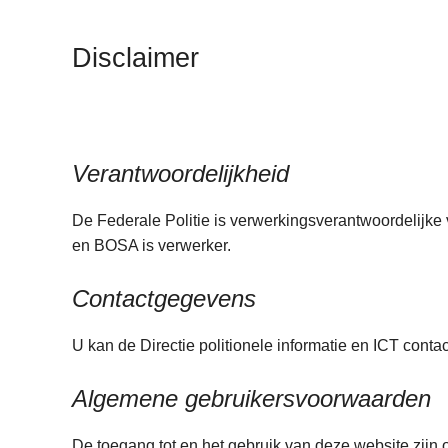
n
A
h
Disclaimer
o
u
d
g
a
Verantwoordelijkheid
a
n
De Federale Politie is verwerkingsverantwoordelijke 
en BOSA is verwerker.
Contactgegevens
U kan de Directie politionele informatie en ICT conta
Algemene gebruikersvoorwaarden
De toegang tot en het gebruik van deze website zij