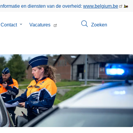
informatie en diensten van de overheid:
www.belgium.be
menu
Contact
Submenu
Vacatures
Zoeken
van
Contact