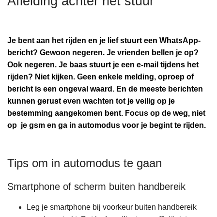
Afleiding achter het stuur
n
A
h
o
Je bent aan het rijden en je lief stuurt een WhatsApp-
u
bericht? Gewoon negeren. Je vrienden bellen je op?
d
Ook negeren. Je baas stuurt je een e-mail tijdens het
g
rijden? Niet kijken. Geen enkele melding, oproep of
a
bericht is een ongeval waard. En de meeste berichten
a
kunnen gerust even wachten tot je veilig op je
n
bestemming aangekomen bent. Focus op de weg, niet
op je gsm en ga in automodus voor je begint te rijden.
Tips om in automodus te gaan
Smartphone of scherm buiten handbereik
Leg je smartphone bij voorkeur buiten handbereik