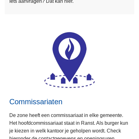
Iets aanvragen? Dat kan hier.
r
e
o
b
v
u
e
u
r
r
A
t
a
i
n
n
v
f
r
o
a
r
g
m
e
a
Commissariaten
n
t
i
De zone heeft een commissariaat in elke gemeente.
e
Het hoofdcommissariaat staat in Ranst. Als burger kun
n
je kiezen in welk kantoor je geholpen wordt. Check
e
hieronder de contactgegevens en openingsuren.