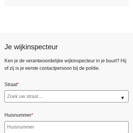
g
o
i
v
f
e
t
r
e
C
n
o
Je wijkinspecteur
n
t
Ken je de verantwoordelijke wijkinspecteur in je buurt? Hij
a
of zij is je eerste contactpersoon bij de politie.
c
t
Straat
f
o
▼
r
m
Huisnummer
u
l
i