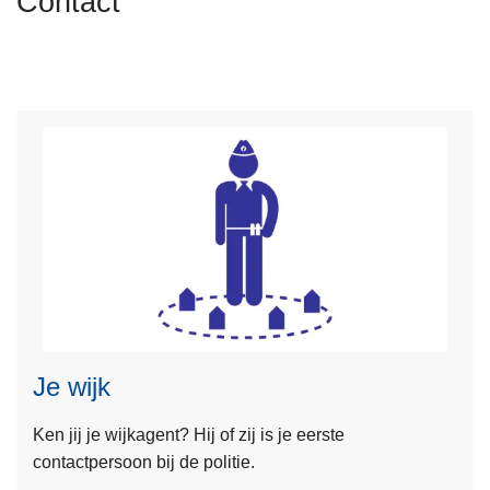
Contact
n
A
h
o
u
d
g
a
a
n
L
e
e
s
Je wijk
m
e
Ken jij je wijkagent? Hij of zij is je eerste
e
contactpersoon bij de politie.
r
o