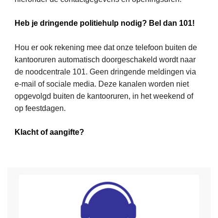
t
w
Heb je dringende politiehulp nodig? Bel dan 101!
e
r
Hou er ook rekening mee dat onze telefoon buiten de
L
k
kantooruren automatisch doorgeschakeld wordt naar
e
de noodcentrale 101. Geen dringende meldingen via
e
e-mail of sociale media. Deze kanalen worden niet
s
opgevolgd buiten de kantooruren, in het weekend of
m
op feestdagen.
e
e
Klacht of aangifte?
r
o
v
e
r
C
o
m