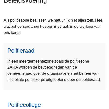
Beleidsvoering
n
A
h
o
Als politiezone beslissen we natuurlijk niet alles zelf. Heel
u
wat beheersorganen hebben inspraak in de werking van
d
ons korps.
g
L
a
e
a
Politieraad
e
n
s
In een meergemeentezone zoals de politiezone
m
ZARA worden de bevoegdheden van de
e
gemeenteraad over de organisatie en het beheer van
e
het lokale politiekorps uitgeoefend door de politieraad.
r
o
L
v
e
e
Politiecollege
e
r