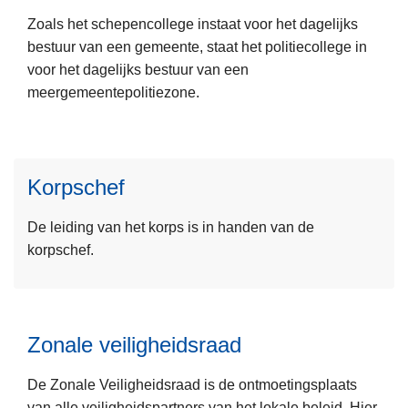
s
P
Zoals het schepencollege instaat voor het dagelijks
m
o
bestuur van een gemeente, staat het politiecollege in
e
l
voor het dagelijks bestuur van een
e
i
L
meergemeentepolitiezone.
r
t
e
o
i
e
v
e
s
e
r
Korpschef
m
r
a
e
P
a
De leiding van het korps is in handen van de
e
o
d
korpschef.
r
l
o
i
L
v
t
e
e
i
Zonale veiligheidsraad
e
r
e
s
K
c
De Zonale Veiligheidsraad is de ontmoetingsplaats
m
o
o
van alle veiligheidspartners van het lokale beleid. Hier