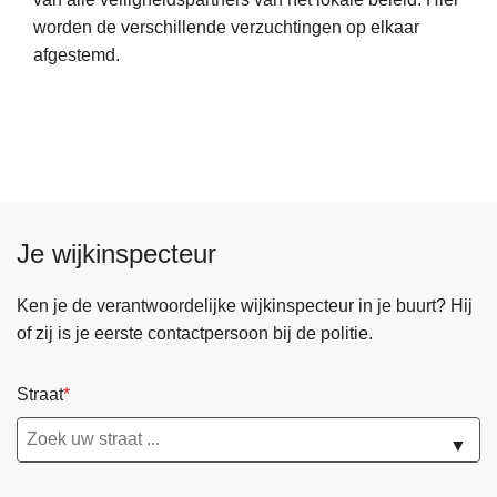
e
r
l
worden de verschillende verzuchtingen op elkaar
e
p
l
afgestemd.
r
s
e
o
c
g
v
h
e
e
e
r
f
Z
o
Je wijkinspecteur
n
a
l
Ken je de verantwoordelijke wijkinspecteur in je buurt? Hij
e
of zij is je eerste contactpersoon bij de politie.
v
e
Straat
i
l
▼
i