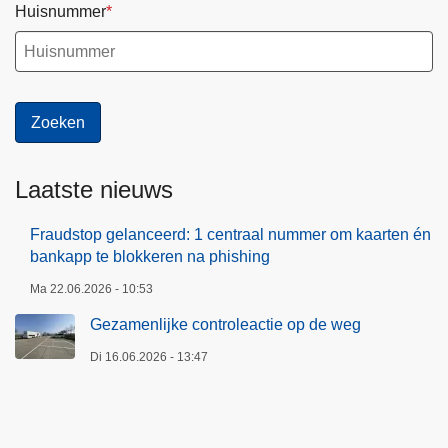
g
Huisnummer
h
e
i
d
s
r
a
Laatste nieuws
a
d
Fraudstop gelanceerd: 1 centraal nummer om kaarten én
bankapp te blokkeren na phishing
Ma 22.06.2026 - 10:53
Gezamenlijke controleactie op de weg
Di 16.06.2026 - 13:47