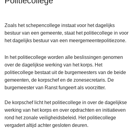
Politiecollege
n
A
h
o
Zoals het schepencollege instaat voor het dagelijks
u
bestuur van een gemeente, staat het politiecollege in voor
d
het dagelijks bestuur van een meergemeentepolitiezone.
g
a
In het politiecollege worden alle beslissingen genomen
a
over de dagelijkse werking van het korps. Het
n
politiecollege bestaat uit de burgemeesters van de beide
gemeenten, de korpschef en de zonesecretaris. De
burgemeester van Ranst fungeert als voorzitter.
De korpschef licht het politiecollege in over de dagelijkse
werking van het korps en over opdrachten en initiatieven
rond het zonale veiligheidsbeleid. Het politiecollege
vergadert altijd achter gesloten deuren.