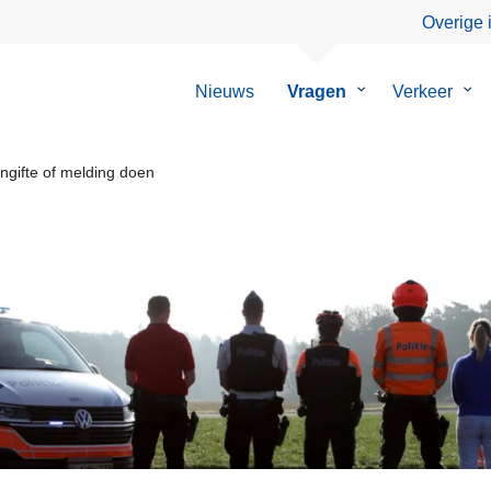
Overige 
Nieuws
Vragen
Submenu
Verkeer
Su
van
van
Vragen
Ver
ngifte of melding doen