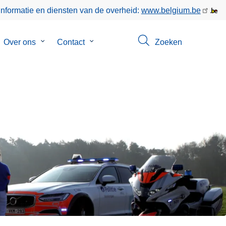
informatie en diensten van de overheid:
www.belgium.be
bmenu
Over ons
Submenu
Contact
Submenu
Zoeken
van
van
keer
Over
Contact
ons