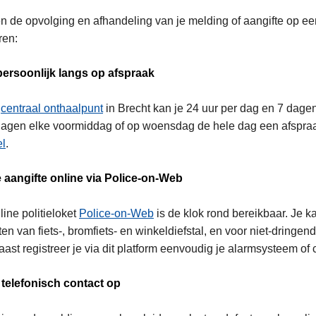
 de opvolging en afhandeling van je melding of aangifte op ee
ren:
ersoonlijk langs op afspraak
s
centraal onthaalpunt
in Brecht kan je 24 uur per dag en 7 dage
gen elke voormiddag of op woensdag de hele dag een afspraa
el
.
 aangifte online via Police-on-Web
line politieloket
Police-on-Web
is de klok rond bereikbaar. Je k
ten van fiets-, bromfiets- en winkeldiefstal, en voor niet-dringen
ast registreer je via dit platform eenvoudig je alarmsysteem of
telefonisch contact op