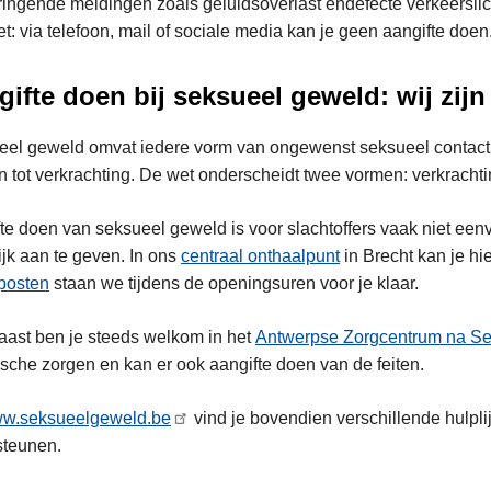
ringende meldingen zoals geluidsoverlast endefecte verkeerslic
t: via telefoon, mail of sociale media kan je geen aangifte doen
ifte doen bij seksueel geweld: wij zijn 
el geweld omvat iedere vorm van ongewenst seksueel contact
 tot verkrachting. De wet onderscheidt twee vormen: verkrachtin
te doen van seksueel geweld is voor slachtoffers vaak niet eenv
jk aan te geven. In ons
centraal onthaalpunt
in Brecht kan je hi
eposten
staan we tijdens de openingsuren voor je klaar.
ast ben je steeds welkom in het
Antwerpse Zorgcentrum na S
sche zorgen en kan er ook aangifte doen van de feiten.
w.seksueelgeweld.be
vind je bovendien verschillende hulpl
steunen.