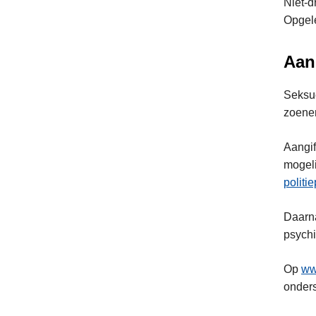
Niet-d
Opgele
Aang
Seksue
zoenen
Aangif
mogeli
politi
Daarna
psychi
Op
ww
onder