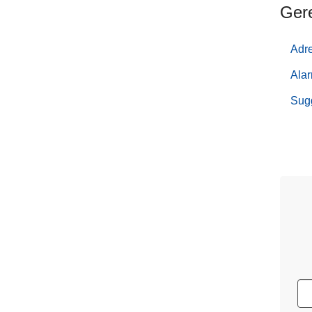
Ger
Adre
Ala
Sugg