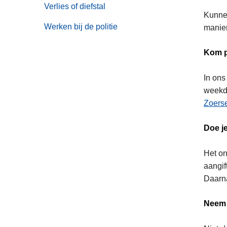
Verlies of diefstal
Kunnen
Werken bij de politie
manie
Kom p
In on
weekda
Zoers
Doe je
Het on
aangif
Daarna
Neem 