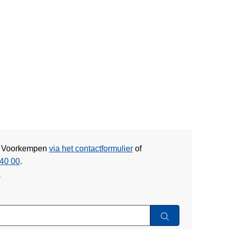
ie Voorkempen
via het contactformulier
of
40 00
.
w