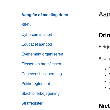
n
h
Aan
Aangifte of melding doen
o
u
BIN's
d
Dri
g
Cybercriminaliteit
a
Educatief aanbod
a
Heb je
n
Evenement organiseren
Bijvoo
Fietsen en bromfietsen
Gegevensbescherming
Politiereglement
Slachtofferbejegening
Strafregister
Nie