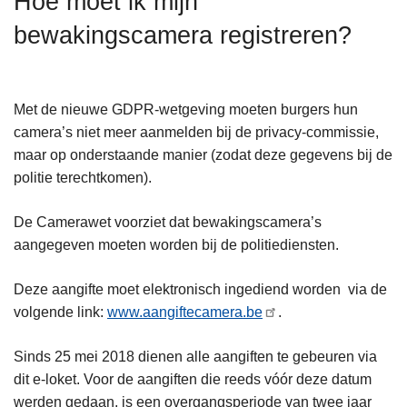
Hoe moet ik mijn
n
bewakingscamera registreren?
h
o
u
d
Met de nieuwe GDPR-wetgeving moeten burgers hun
g
camera’s niet meer aanmelden bij de privacy-commissie,
a
maar op onderstaande manier (zodat deze gegevens bij de
a
politie terechtkomen).
n
De Camerawet voorziet dat bewakingscamera’s
aangegeven moeten worden bij de politiediensten.
Deze aangifte moet elektronisch ingediend worden via de
volgende link:
www.aangiftecamera.be
.
Sinds 25 mei 2018 dienen alle aangiften te gebeuren via
dit e-loket. Voor de aangiften die reeds vóór deze datum
werden gedaan, is een overgangsperiode van twee jaar