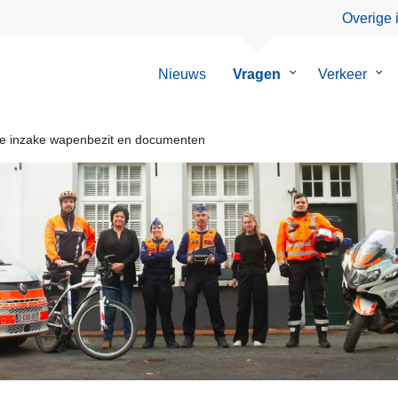
Overige 
Nieuws
Vragen
Submenu
Verkeer
Su
van
van
Vragen
Ver
e inzake wapenbezit en documenten