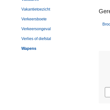
Vakantietoezicht
Ger
Verkeersboete
Bro
Verkeersongeval
Verlies of diefstal
Wapens