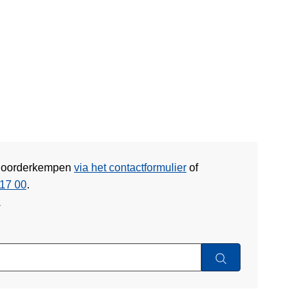
e Noorderkempen
via het contactformulier
of
17 00
.
w