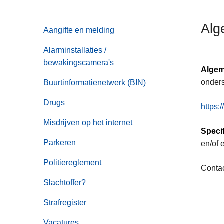
n
h
Alg
Aangifte en melding
o
u
Alarminstallaties /
d
bewakingscamera's
g
Algem
a
onders
Buurtinformatienetwerk (BIN)
a
Drugs
https:
n
Misdrijven op het internet
Speci
Parkeren
en/of 
Politiereglement
Contac
Slachtoffer?
Strafregister
Vacatures