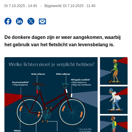
n
Di 7.10.2025 - 14:45
Bijgewerkt:
Di 7.10.2025 - 11:40
h
o
u
d
De donkere dagen zijn er weer aangekomen, waarbij
g
het gebruik van het fietslicht van levensbelang is.
a
a
n