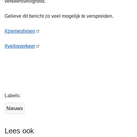
verkeersveiligheid.
Gelieve dit bericht zo veel mogelijk te verspreiden.
#ziemeshinen
#veiligverkeer
L
Labels
e
e
Nieuws
s
m
e
Lees ook
e