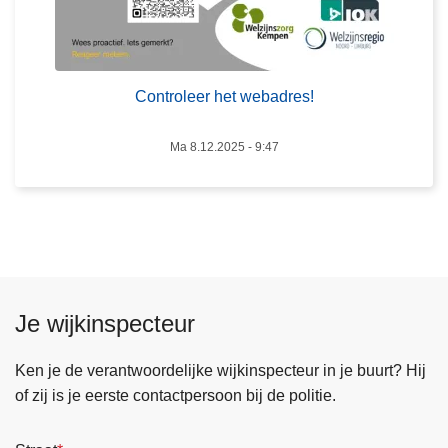
t
w
e
b
Controleer het webadres!
a
d
Ma 8.12.2025 - 9:47
r
e
s
!
Je wijkinspecteur
Ken je de verantwoordelijke wijkinspecteur in je buurt? Hij
of zij is je eerste contactpersoon bij de politie.