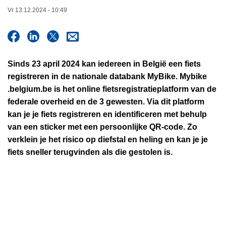
n
Vr 13.12.2024 - 10:49
h
o
u
d
Sinds 23 april 2024 kan iedereen in België een fiets
g
registreren in de nationale databank MyBike. Mybike​
a
.bel​gium​.be is het online fietsregistratieplatform van de
a
federale overheid en de 3 gewesten. Via dit platform
n
kan je je fiets registreren en identificeren met behulp
van een sticker met een persoonlijke QR-code. Zo
verklein je het risico op diefstal en heling en kan je je
fiets sneller terugvinden als die gestolen is.