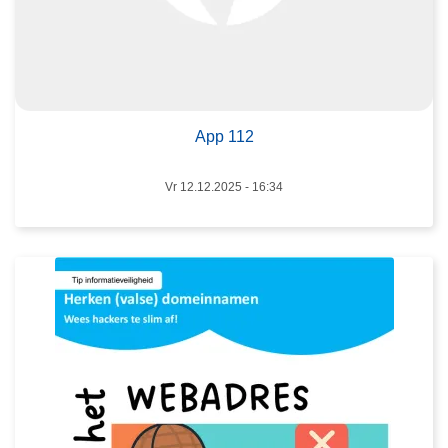
1
2
L
e
e
App 112
s
m
Vr 12.12.2025 - 16:34
e
e
r
o
v
e
r
C
o
n