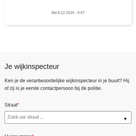
a
d
Ma 8.12.2025 - 9:47
r
e
s
!
Je wijkinspecteur
Ken je de verantwoordelijke wijkinspecteur in je buurt? Hij
of zij is je eerste contactpersoon bij de politie.
Straat
▼