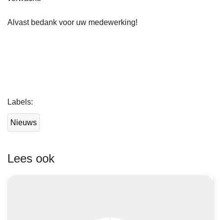
Alvast bedank voor uw medewerking!
L
Labels
e
e
Nieuws
s
m
e
Lees ook
e
r
o
v
e