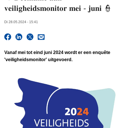
n
𝐯𝐞𝐢𝐥𝐢𝐠𝐡𝐞𝐢𝐝𝐬𝐦𝐨𝐧𝐢𝐭𝐨𝐫 𝐦𝐞𝐢 - 𝐣𝐮𝐧𝐢 👮
h
o
Di 28.05.2024 - 15:41
u
d
g
a
Vanaf mei tot eind juni 2024 wordt er een enquête
a
'veiligheidsmonitor' uitgevoerd.
n