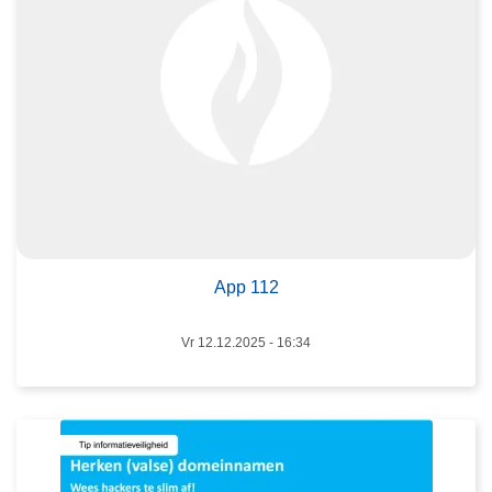
r
A
p
p
1
1
2
L
e
e
App 112
s
m
Vr 12.12.2025 - 16:34
e
e
r
o
v