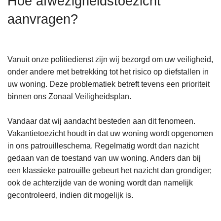
Hoe afwezigheidstoezicht
n
aanvragen?
h
o
u
d
Vanuit onze politiedienst zijn wij bezorgd om uw veiligheid,
g
onder andere met betrekking tot het risico op diefstallen in
a
uw woning. Deze problematiek betreft tevens een prioriteit
a
binnen ons Zonaal Veiligheidsplan.
n
Vandaar dat wij aandacht besteden aan dit fenomeen.
Vakantietoezicht houdt in dat uw woning wordt opgenomen
in ons patrouilleschema. Regelmatig wordt dan nazicht
gedaan van de toestand van uw woning. Anders dan bij
een klassieke patrouille gebeurt het nazicht dan grondiger;
ook de achterzijde van de woning wordt dan namelijk
gecontroleerd, indien dit mogelijk is.