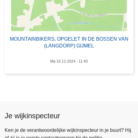
v
E
e
R
r
S
s
,
t
O
MOUNTAINBIKERS, OPGELET IN DE BOSSEN VAN
e
P
(LANGDORP) GIJMEL
r
G
k
E
Ma 16.12.2024 - 11:40
e
L
n
E
.
T
I
N
D
Je wijkinspecteur
E
B
Ken je de verantwoordelijke wijkinspecteur in je buurt? Hij
O
of zij is je eerste contactpersoon bij de politie.