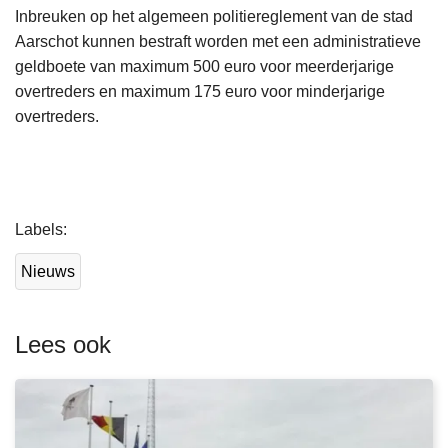
Inbreuken op het algemeen politiereglement van de stad
Aarschot kunnen bestraft worden met een administratieve
geldboete van maximum 500 euro voor meerderjarige
overtreders en maximum 175 euro voor minderjarige
overtreders.
L
Labels
e
e
Nieuws
s
m
e
Lees ook
e
r
o
v