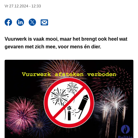
n
Vr 27.12.2024 - 12:33
h
o
u
d
Vuurwerk is vaak mooi, maar het brengt ook heel wat
g
gevaren met zich mee, voor mens én dier.
a
a
n