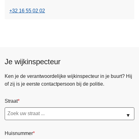
o
n
v
+32 16 55 02 02
h
e
o
r
u
P
d
Z
g
A
a
a
a
Je wijkinspecteur
r
n
s
Ken je de verantwoordelijke wijkinspecteur in je buurt? Hij
c
of zij is je eerste contactpersoon bij de politie.
h
o
Straat
t
▼
Huisnummer