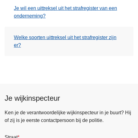
n
Je wil een uittreksel uit het strafregister van een
h
onderneming?
o
u
d
Welke soorten uittreksel uit het strafregister zijn
g
er?
a
a
n
Je wijkinspecteur
Ken je de verantwoordelijke wijkinspecteur in je buurt? Hij
of zij is je eerste contactpersoon bij de politie.
Straat