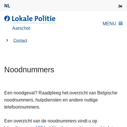
O
NL
v
e
d
MENU
r
e
Aarschot
s
L
l
U
o
Contact
a
k
bent
a
a
hier:
n
l
e
Noodnummers
e
n
P
n
o
a
l
Een noodgeval? Raadpleeg het overzicht van Belgische
a
i
noodnummers, hulpdiensten en andere nuttige
r
t
telefoonnummers.
d
i
e
e
Een overzicht van de noodnummers vindt u op
i