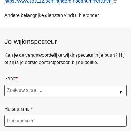
https://www.sos112.be/nl/andere-noodnummers.html
n
h
Andere belangrijke diensten vindt u hieronder.
o
u
d
Je wijkinspecteur
g
a
Ken je de verantwoordelijke wijkinspecteur in je buurt? Hij
a
of zij is je eerste contactpersoon bij de politie.
n
Straat
▼
Huisnummer