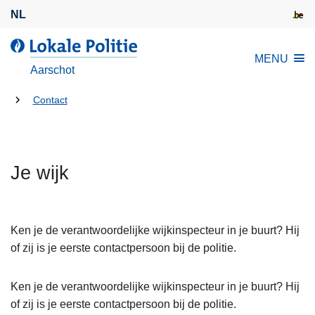
O
NL
v
e
d
MENU
r
e
Aarschot
s
L
l
U
o
Contact
a
k
bent
a
a
hier:
n
l
e
Je wijk
e
n
P
n
o
a
l
Ken je de verantwoordelijke wijkinspecteur in je buurt? Hij
a
i
of zij is je eerste contactpersoon bij de politie.
r
t
d
i
Ken je de verantwoordelijke wijkinspecteur in je buurt? Hij
e
e
of zij is je eerste contactpersoon bij de politie.
i