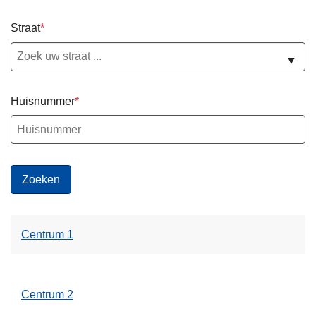
n
h
Straat
o
▼
u
d
g
Huisnummer
a
a
n
Centrum 1
Centrum 2