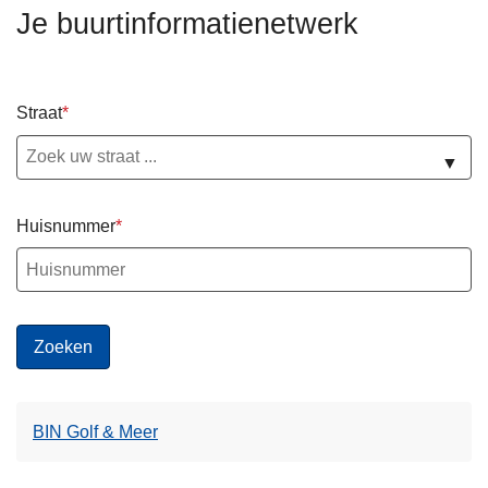
n
Je buurtinformatienetwerk
h
o
u
Straat
d
g
▼
a
a
Huisnummer
n
BIN Golf & Meer