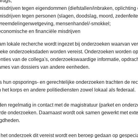
drugs;
misdrijven tegen eigendommen (diefstallen/inbraken, oplichting
misdrijven tegen personen (slagen, doodslag, moord, zedenfeite
vreemdelingenwetgeving, mensenhandel/-smokkel;
economische en financiële misdrijven
am lokale recherche wordt ingezet bij onderzoeken waarvan verw
ieke onderzoeksdaden worden vereist. Onderzoeken worden opge
enties van de collega's, onderzoekswaardige informatie, opdrac
ames van dossiers van andere eenheden.
s hun opsporings- en gerechtelijke onderzoeken trachten de r
 het korps en andere politiediensten zowel lokaal als federaal.
den regelmatig in contact met de magistratuur (parket en onder
de onderzoeken. Daarnaast wordt ook samen gewerkt met externe
gdheden.
 het onderzoek dit vereist wordt een beroep gedaan op gespecia