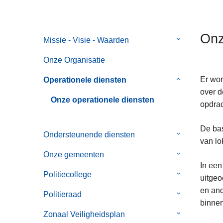
n
h
o
Onz
Missie - Visie - Waarden
Submenu
u
van
d
Onze Organisatie
Missie
g
-
Er wor
Operationele diensten
Submenu
a
Visie
over d
van
a
Onze operationele diensten
-
opdrac
Operationele
n
Waarden
diensten
De bas
Ondersteunende diensten
Submenu
van lo
van
Onze gemeenten
Submenu
Ondersteune
In een
van
diensten
Politiecollege
Submenu
uitgeo
Onze
van
en and
gemeenten
Politieraad
Submenu
Politiecollege
binnen
van
Zonaal Veiligheidsplan
Submenu
Politieraad