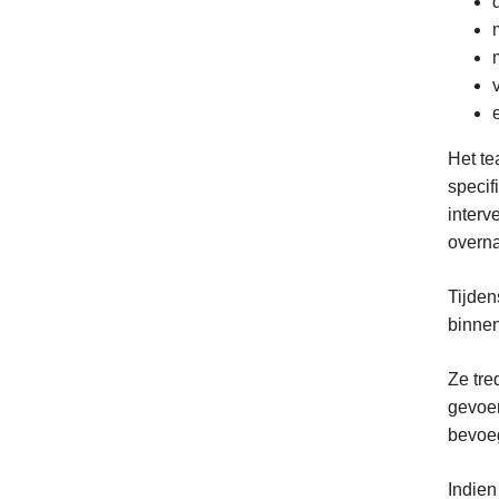
Het te
specif
interv
overn
Tijden
binnen
Ze tre
gevoer
bevoe
Indien