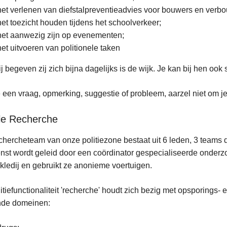
het verlenen van diefstalpreventieadvies voor bouwers en verb
het toezicht houden tijdens het schoolverkeer;
het aanwezig zijn op evenementen;
het uitvoeren van politionele taken
j begeven zij zich bijna dagelijks is de wijk. Je kan bij hen ook 
 een vraag, opmerking, suggestie of probleem, aarzel niet om je
le Recherche
chercheteam van onze politiezone bestaat uit 6 leden, 3 teams d
nst wordt geleid door een coördinator gespecialiseerde onderzo
kledij en gebruikt ze anonieme voertuigen.
itiefunctionaliteit 'recherche' houdt zich bezig met opsporings
nde domeinen: