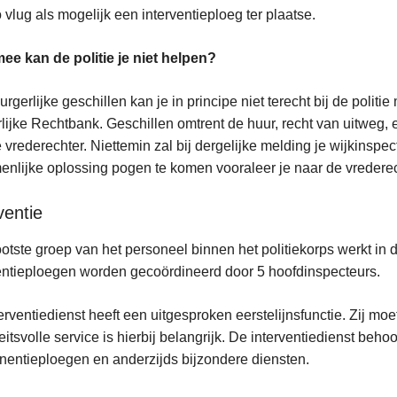
 vlug als mogelijk een interventieploeg ter plaatse.
e kan de politie je niet helpen?
urgerlijke geschillen kan je in principe niet terecht bij de politi
lijke Rechtbank. Geschillen omtrent de huur, recht van uitweg, 
 vrederechter. Niettemin zal bij dergelijke melding je wijkinspe
nlijke oplossing pogen te komen vooraleer je naar de vrederech
ventie
otste groep van het personeel binnen het politiekorps werkt in
entieploegen worden gecoördineerd door 5 hoofdinspecteurs.
erventiedienst heeft een uitgesproken eerstelijnsfunctie. Zij mo
eitsvolle service is hierbij belangrijk. De interventiedienst beho
entieploegen en anderzijds bijzondere diensten.