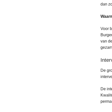
dan zo
Waarme
Voor b
Burger
van de
gezame
Inter
De gro
interv
De int
Kwalit
perman