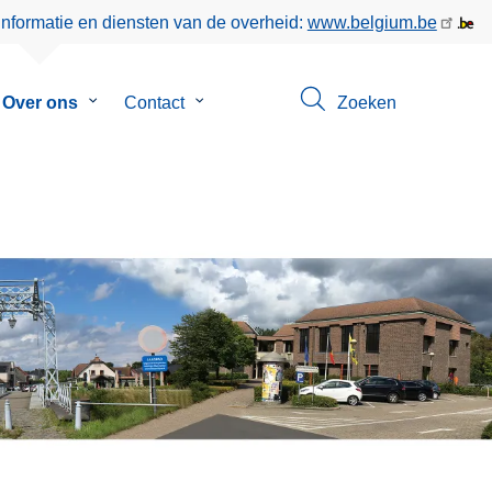
informatie en diensten van de overheid:
www.belgium.be
menu
Over ons
Submenu
Contact
Submenu
Zoeken
van
van
eer
Over
Contact
ons