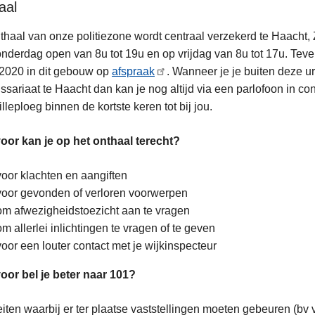
aal
thaal van onze politiezone wordt centraal verzekerd te Haacht,
an
nderdag open van 8u tot 19u en op vrijdag van 8u tot 17u. Teve
2020 in dit gebouw op
afspraak
. Wanneer je je buiten deze u
sariaat te Haacht dan kan je nog altijd via een parlofoon in c
illeploeg binnen de kortste keren tot bij jou.
oor kan je op het onthaal terecht?
voor klachten en aangiften
voor gevonden of verloren voorwerpen
om afwezigheidstoezicht aan te vragen
om allerlei inlichtingen te vragen of te geven
voor een louter contact met je wijkinspecteur
oor bel je beter naar 101?
eiten waarbij er ter plaatse vaststellingen moeten gebeuren (bv ve