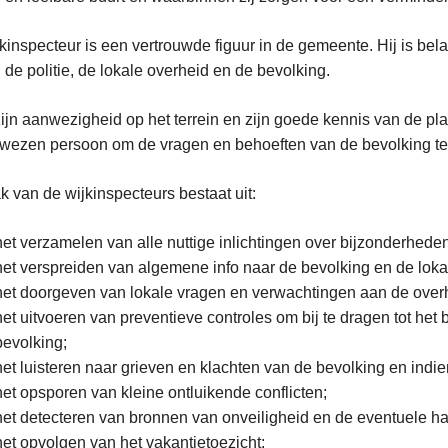
kinspecteur is een vertrouwde figuur in de gemeente. Hij is be
 de politie, de lokale overheid en de bevolking.
ijn aanwezigheid op het terrein en zijn goede kennis van de pl
wezen persoon om de vragen en behoeften van de bevolking t
k van de wijkinspecteurs bestaat uit:
het verzamelen van alle nuttige inlichtingen over bijzonderhede
het verspreiden van algemene info naar de bevolking en de lo
het doorgeven van lokale vragen en verwachtingen aan de overh
het uitvoeren van preventieve controles om bij te dragen tot het
bevolking;
het luisteren naar grieven en klachten van de bevolking en ind
het opsporen van kleine ontluikende conflicten;
het detecteren van bronnen van onveiligheid en de eventuele haa
het opvolgen van het vakantietoezicht;