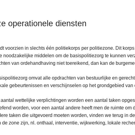
e operationele diensten
dt voorzien in slechts één politiekorps per politiezone. Dit k
e noodzakelijke middelen om de basispolitiezorg te kunnen verz
hten van ordehandhaving niet toereikend, dan kan de burgemees
ispolitiezorg omvat alle opdrachten van bestuurlijke en gerechte
kale gebeurtenissen en verschijnselen op het grondgebied van 
nde
 aantal wettelijke verplichtingen worden een aantal taken opge
efend worden, voor een aantal andere heeft men de ruimte om deze
ere taken die uitgevoerd moeten worden, vinden we terug in de v
 de zone zijn, nl. onthaal, interventie, wijkwerking, lokale rech