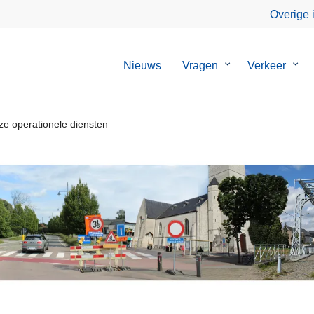
Overige 
Nieuws
Vragen
Submenu
Verkeer
Sub
van
van
Vragen
Verk
e operationele diensten