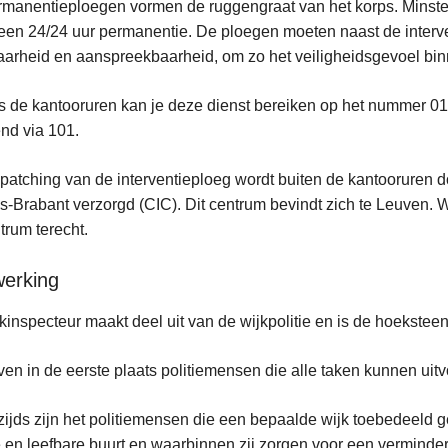
manentieploegen vormen de ruggengraat van het korps. Minsten
een 24/24 uur permanentie. De ploegen moeten naast de interven
aarheid en aanspreekbaarheid, om zo het veiligheidsgevoel bin
s de kantooruren kan je deze dienst bereiken op het nummer 016
nd via 101.
patching van de interventieploeg wordt buiten de kantooruren
-Brabant verzorgd (CIC). Dit centrum bevindt zich te Leuven. 
ntrum terecht.
werking
kinspecteur maakt deel uit van de wijkpolitie en is de hoekstee
ijven in de eerste plaats politiemensen die alle taken kunnen ui
ijds zijn het politiemensen die een bepaalde wijk toebedeeld g
e en leefbare buurt en waarbinnen zij zorgen voor een verminde